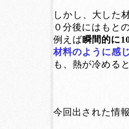
しかし、大した材
０分後にはもと
例えば
瞬間的に1
材料のように感
も、熱が冷める
今回出された情