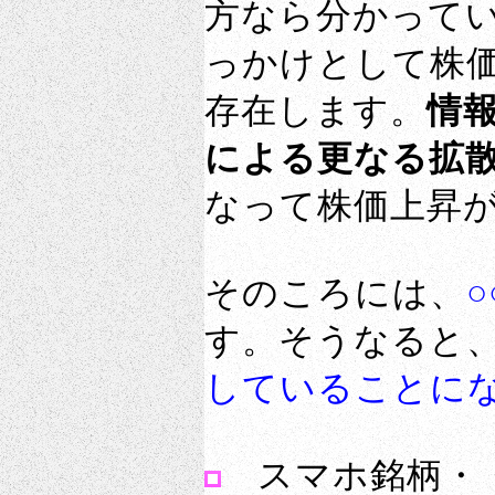
方なら分かってい
っかけとして株
存在します。
情
による更なる拡
なって株価上昇
そのころには、
す。そうなると
していることに
スマホ銘柄・