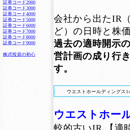
会社から出たIR
ど）の日時と株
過去の適時開示
営計画の成り行
す。
ウエストホールディングス1
ウエストホー
較的古いIR 【適