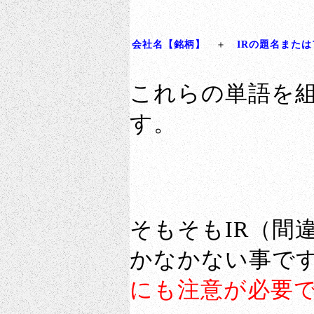
会社名【銘柄】
＋
IRの題名また
これらの単語を
す。
そもそもIR（間
かなかない事で
にも注意が必要