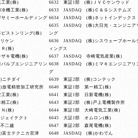
晃工業(株)
6632 東証1部 (株)ＪＶＣケンウッド
和冷機工業(株)
6633 JASDAQ (株)Ｃ＆Ｇシステムズ
セガサミーホールディング
6634 JASDAQ (株)ネットインデックス
6635 JASDAQ (株)大日光・エンジニア
本ピストンリング(株)
ング
)リケン
6636 JASDAQ (株)シスウェーブホール
Ｒ(株)
ィングス
シザキ電機(株)
6637 JASDAQ 寺崎電気産業(株)
東亜バルブエンジニアリン
6638 JASDAQ (株)ミマキエンジニアリ
グ
(株)ニチダイ
6639 東証2部 (株)コンテック
 (株)放電精密加工研究所
6640 東証1部 第一精工(株)
豊工業(株)
6641 東証1部 日新電機(株)
本精工(株)
6643 東証2部 (株)戸上電機製作所
Ｎ(株)
6644 東証1部 大崎電気工業(株)
株)ジェイテクト
6645 大証1部 オムロン(株)
)不二越
6647 東証2部 森尾電機(株)
(株)富士テクニカ宮津
6648 JASDAQ (株)かわでん