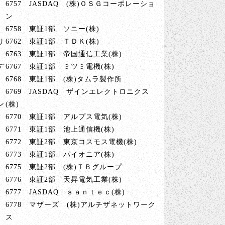
6757 JASDAQ (株)ＯＳＧコーポレーショ
ン
6758 東証1部 ソニー(株)
リ
6762 東証1部 ＴＤＫ(株)
6763 東証1部 帝国通信工業(株)
デ
6767 東証1部 ミツミ電機(株)
6768 東証1部 (株)タムラ製作所
6769 JASDAQ ザインエレクトロニクス
ン
(株)
6770 東証1部 アルプス電気(株)
6771 東証1部 池上通信機(株)
6772 東証2部 東京コスモス電機(株)
6773 東証1部 パイオニア(株)
6775 東証2部 (株)ＴＢグループ
6776 東証2部 天昇電気工業(株)
6777 JASDAQ ｓａｎｔｅｃ(株)
6778 マザーズ (株)アルチザネットワーク
ス