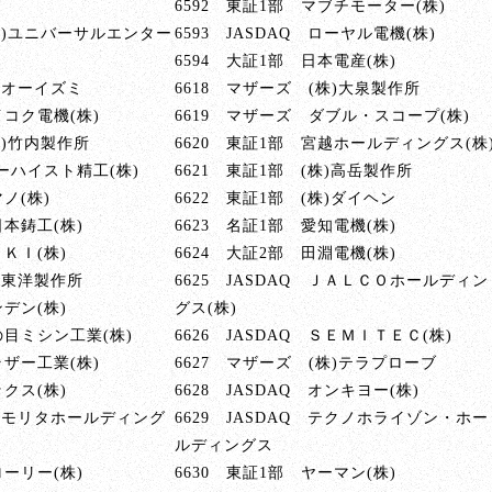
6592 東証1部 マブチモーター(株)
 (株)ユニバーサルエンター
6593 JASDAQ ローヤル電機(株)
6594 大証1部 日本電産(株)
株)オーイズミ
6618 マザーズ (株)大泉製作所
イコク電機(株)
6619 マザーズ ダブル・スコープ(株)
(株)竹内製作所
6620 東証1部 宮越ホールディングス(株
ヒーハイスト精工(株)
6621 東証1部 (株)高岳製作所
ノ(株)
6622 東証1部 (株)ダイヘン
日本鋳工(株)
6623 名証1部 愛知電機(株)
ＵＫＩ(株)
6624 大証2部 田淵電機(株)
株)東洋製作所
6625 JASDAQ ＪＡＬＣＯホールディン
ンデン(株)
グス(株)
の目ミシン工業(株)
6626 JASDAQ ＳＥＭＩＴＥＣ(株)
ラザー工業(株)
6627 マザーズ (株)テラプローブ
ックス(株)
6628 JASDAQ オンキヨー(株)
株)モリタホールディング
6629 JASDAQ テクノホライゾン・ホー
ルディングス
ローリー(株)
6630 東証1部 ヤーマン(株)