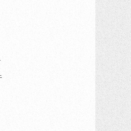
コ
グ
ニ