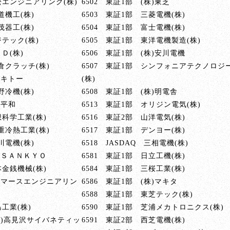
松エンジニアリング(株)
6502 東証1部 (株)東芝
水道機工(株)
6503 東証1部 三菱電機(株)
鈴茂器工(株)
6504 東証1部 富士電機(株)
ジテック(株)
6505 東証1部 東洋電機製造(株)
Ｄ(株)
6506 東証1部 (株)安川電機
小倉クラッチ(株)
6507 東証1部 シンフォニアテクノロジ
)キトー
(株)
中野冷機(株)
6508 東証1部 (株)明電舎
)平和
6513 東証1部 オリジン電気(株)
想科学工業(株)
6516 東証2部 山洋電気(株)
川重冷熱工業(株)
6517 東証1部 デンヨー(株)
桂川電機(株)
6518 JASDAQ 三相電機(株)
株)ＳＡＮＫＹＯ
6581 東証1部 日立工機(株)
本金銭機械(株)
6584 東証1部 三桜工業(株)
株)マースエンジニアリン
6586 東証1部 (株)マキタ
6588 東証1部 東芝テック(株)
島工業(株)
6590 東証1部 芝浦メカトロニクス(株)
 (株)高見沢サイバネティッ
6591 東証2部 西芝電機(株)