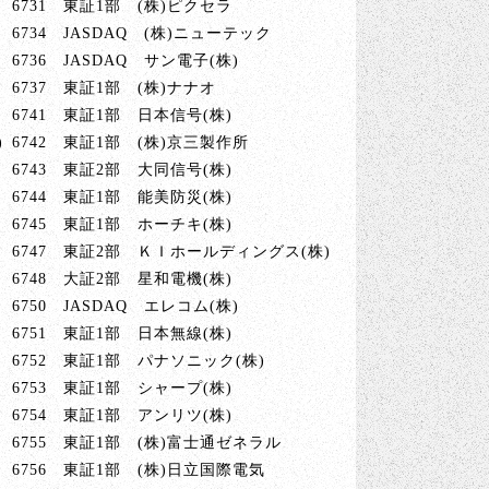
6731 東証1部 (株)ピクセラ
6734 JASDAQ (株)ニューテック
6736 JASDAQ サン電子(株)
6737 東証1部 (株)ナナオ
6741 東証1部 日本信号(株)
)
6742 東証1部 (株)京三製作所
6743 東証2部 大同信号(株)
6744 東証1部 能美防災(株)
6745 東証1部 ホーチキ(株)
6747 東証2部 ＫＩホールディングス(株)
6748 大証2部 星和電機(株)
6750 JASDAQ エレコム(株)
6751 東証1部 日本無線(株)
6752 東証1部 パナソニック(株)
6753 東証1部 シャープ(株)
6754 東証1部 アンリツ(株)
6755 東証1部 (株)富士通ゼネラル
6756 東証1部 (株)日立国際電気