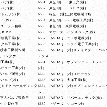
イベア(株)
6651 東証1部 日東工業(株)
ネベア(株)
6652 東証1部 ＩＤＥＣ(株)
本トムソン(株)
6653 福証 (株)正興電機製作所
Ｋ(株)
6654 東証2部 不二電機工業(株)
株)ユーシン精機
6655 名証2部 東洋電機(株)
株)ＫＶＫ
6656 マザーズ インスペック(株)
澤給装工業(株)
6657 JASDAQ ニッポ電機(株)
ーグル工業(株)
6658 JASDAQ シライ電子工業(株)
株)積水工機製作所
6659 JASDAQ (株)メディアグローバル
(株)ヨシタケ
ンクス
澤工業(株)
6661 JASDAQ オプテックス・エフエー
本ピラー工業(株)
(株)
野バルブ製造(株)
6662 JASDAQ (株)ユビテック
鍛バルブ(株)
6663 JASDAQ 太洋工業(株)
 (株)ＮＦＫホールディング
6664 JASDAQ (株)オプトエレクトロニ
ス
株)宮入バルブ製作所
6666 JASDAQ リバーエレテック(株)
株)中北製作所
6667 マザーズ シコー(株)